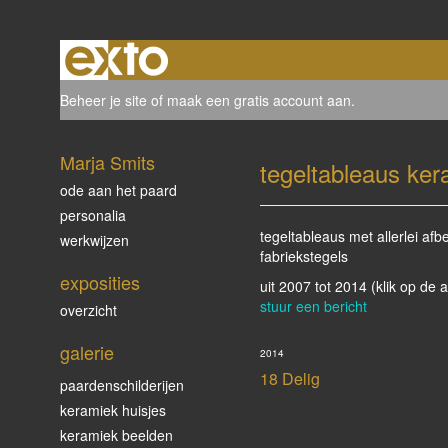
Beheer je site
of
maak een gratis account aan
.
Marja Smits
tegeltableaus ker
ode aan het paard
personalia
tegeltableaus met allerlei a
werkwijzen
fabriekstegels
exposities
uit 2007 tot 2014
(klik op de 
stuur een bericht
overzicht
galerie
2014
18 Delig
paardenschilderijen
keramiek huisjes
keramiek beelden