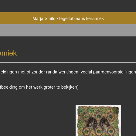
Marja Smits
tegeltableaus keramiek
amiek
fbeeldingen met of zonder randafwerkingen, veelal paardenvoorstelling
afbeelding om het werk groter te bekijken)