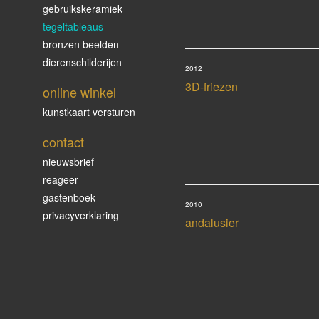
gebruikskeramiek
tegeltableaus
bronzen beelden
dierenschilderijen
2012
3D-friezen
online winkel
kunstkaart versturen
contact
nieuwsbrief
reageer
gastenboek
2010
privacyverklaring
andalusier