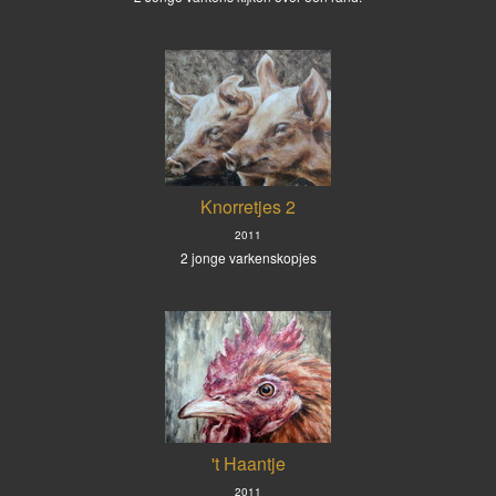
Knorretjes 2
2011
2 jonge varkenskopjes
't Haantje
2011