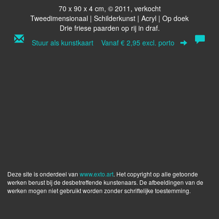
70 x 90 x 4 cm, © 2011, verkocht
Tweedimensionaal | Schilderkunst | Acryl | Op doek
Drie friese paarden op rij in draf.
Stuur als kunstkaart
Vanaf € 2,95 excl. porto
Deze site is onderdeel van
www.exto.art
. Het copyright op alle getoonde
werken berust bij de desbetreffende kunstenaars. De afbeeldingen van de
werken mogen niet gebruikt worden zonder schriftelijke toestemming.